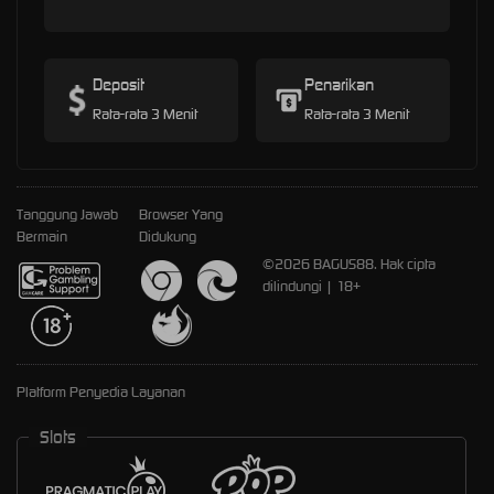
Deposit
Penarikan
Rata-rata 3 Menit
Rata-rata 3 Menit
Tanggung Jawab
Browser Yang
Bermain
Didukung
©2026 BAGUS88. Hak cipta
dilindungi | 18+
Platform Penyedia Layanan
Slots