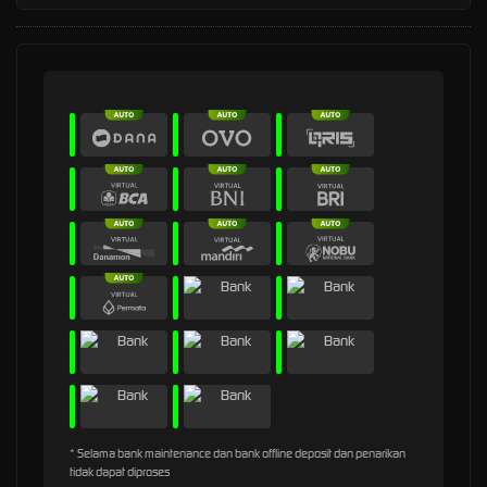
* Selama bank maintenance dan bank offline deposit dan penarikan
tidak dapat diproses