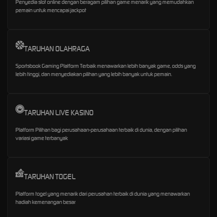
Penyedia slot online dengan beragam pilihan game menarik yang memudahkan
pemain untuk mencapai jackpot
TARUHAN OLAHRAGA
Sportsbook Gaming Platform Terbaik menawarkan lebih banyak game, odds yang
lebih tinggi, dan menyediakan pilihan yang lebih banyak untuk pemain.
TARUHAN LIVE KASINO
Platform Pilihan bagi perusahaan-perusahaan terbaik di dunia, dengan pilihan
variasi game terbanyak
TARUHAN TOGEL
Platform togel yang menarik dari perusahan terbaik di dunia yang menawarkan
hadiah kemenangan besar